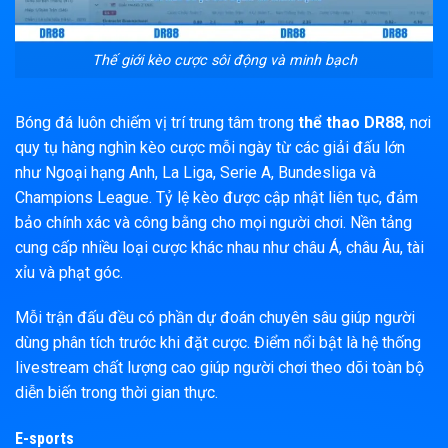
Thế giới kèo cược sôi động và minh bạch
Bóng đá luôn chiếm vị trí trung tâm trong
thể thao DR88
, nơi
quy tụ hàng nghìn kèo cược mỗi ngày từ các giải đấu lớn
như Ngoại hạng Anh, La Liga, Serie A, Bundesliga và
Champions League. Tỷ lệ kèo được cập nhật liên tục, đảm
bảo chính xác và công bằng cho mọi người chơi. Nền tảng
cung cấp nhiều loại cược khác nhau như châu Á, châu Âu, tài
xỉu và phạt góc.
Mỗi trận đấu đều có phần dự đoán chuyên sâu giúp người
dùng phân tích trước khi đặt cược. Điểm nổi bật là hệ thống
livestream chất lượng cao giúp người chơi theo dõi toàn bộ
diễn biến trong thời gian thực.
E-sports