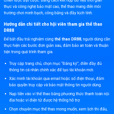
chiến lược đặt cược. Bằng cách kết hợp dữ liệu thời gian
thực và công nghệ bảo mật cao, thể thao mang đến môi
trường chơi minh bạch, công bằng và đầy kịch tính.
Hướng dẫn chi tiết cho hội viên tham gia thể thao
DR88
Để bắt đầu trải nghiệm cùng
thể thao DR88
, người dùng cần
thực hiện các bước đơn giản sau, đảm bảo an toàn và thuận
tiện trong quá trình tham gia.
Truy cập trang chủ, chọn mục “Đăng ký”, điền đầy đủ
thông tin cá nhân chính xác để tạo tài khoản mới.
Xác minh tài khoản qua email hoặc số điện thoại, đảm
bảo quyền truy cập và bảo mật thông tin người dùng.
Nạp tiền vào ví thể thao bằng phương thức thanh toán nội
địa hoặc ví điện tử được hệ thống hỗ trợ.
Chọn chuyên mục thể thao mong muốn, xem lịch thi đấu,