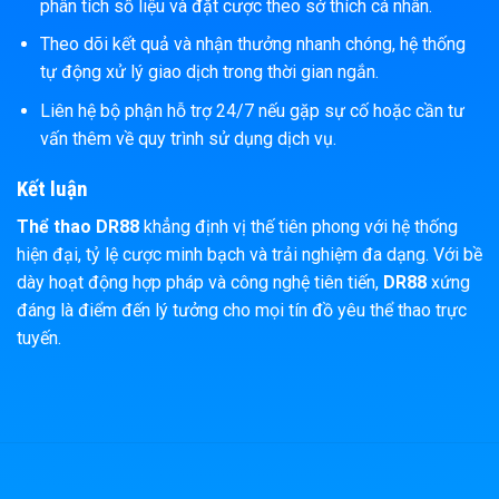
phân tích số liệu và đặt cược theo sở thích cá nhân.
Theo dõi kết quả và nhận thưởng nhanh chóng, hệ thống
tự động xử lý giao dịch trong thời gian ngắn.
Liên hệ bộ phận hỗ trợ 24/7 nếu gặp sự cố hoặc cần tư
vấn thêm về quy trình sử dụng dịch vụ.
Kết luận
Thể thao DR88
khẳng định vị thế tiên phong với hệ thống
hiện đại, tỷ lệ cược minh bạch và trải nghiệm đa dạng. Với bề
dày hoạt động hợp pháp và công nghệ tiên tiến,
DR88
xứng
đáng là điểm đến lý tưởng cho mọi tín đồ yêu thể thao trực
tuyến.