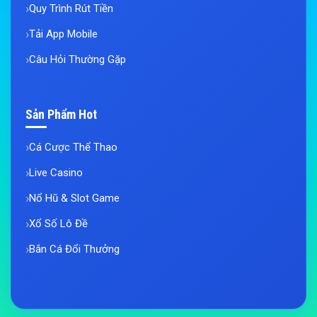
Quy Trình Rút Tiền
Tải App Mobile
Câu Hỏi Thường Gặp
Sản Phẩm Hot
Cá Cược Thể Thao
Live Casino
Nổ Hũ & Slot Game
Xổ Số Lô Đề
Bắn Cá Đổi Thưởng