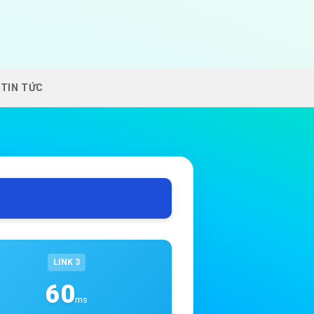
TIN TỨC
LINK 3
60
ms