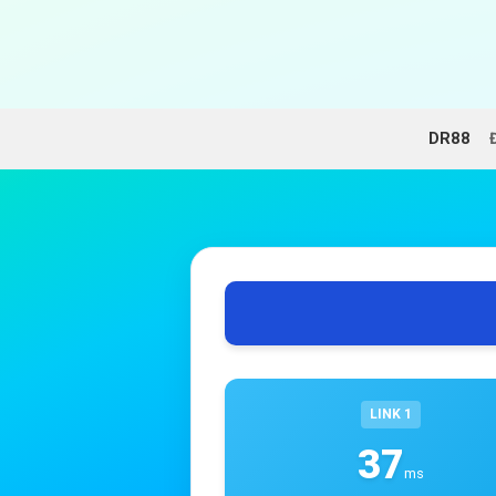
Bỏ
qua
nội
dung
DR88
LINK 1
37
ms