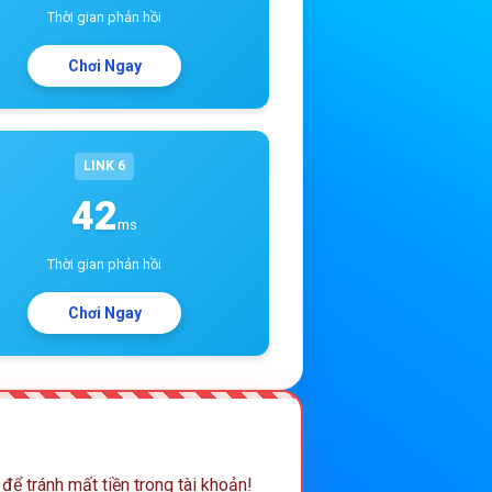
Thời gian phản hồi
Chơi Ngay
LINK 6
42
ms
Thời gian phản hồi
Chơi Ngay
ể tránh mất tiền trong tài khoản!