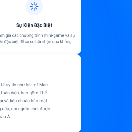
Sự Kiện Đặc Biệt
m gia các chương trình mini-game và sự
ện đặc biệt để có cơ hội nhận quà khủng.
ế uy tín như Isle of Man,
í toàn diện, bao gồm Thể
đại và tiêu chuẩn bảo mật
 cấp, nơi người chơi được
hâu Á.