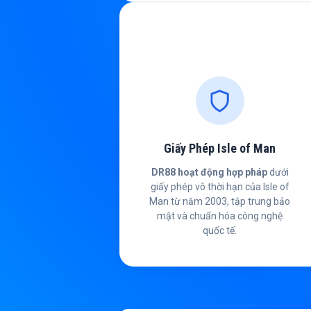
Giấy Phép Isle of Man
DR88 hoạt động hợp pháp
dưới
giấy phép vô thời hạn của Isle of
Man từ năm 2003, tập trung bảo
mật và chuẩn hóa công nghệ
quốc tế.