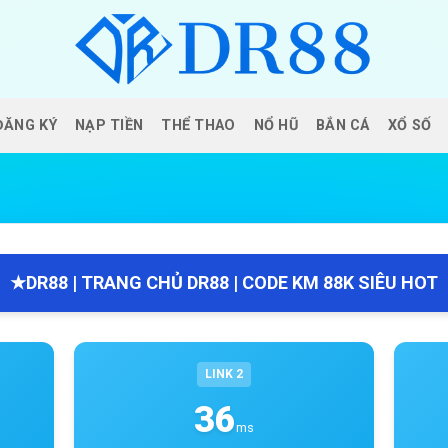
ĐĂNG KÝ
NẠP TIỀN
THỂ THAO
NỔ HŨ
BẮN CÁ
XỔ SỐ
★
DR88 | TRANG CHỦ DR88 | CODE KM 88K SIÊU HOT
LINK 2
36
ms